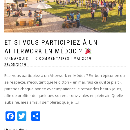
ET SI VOUS PARTICIPIEZ À UN
AFTERWORK EN MÉDOC ?
PAR
MARQUIS
|
|
0 COMMENTAIRES
|
MAI 2019
28/05/2019
Et si vous participiez à un Afterwork en Médoc ? En bon épicurien qui
se respecte, n’écoutant que le dicton « en mai, fais ce qu’il te plaît »,
j’attends chaque année avec impatience le retour des beaux jours,
afin de profiter de quelques soirées conviviales en plein air. Quelle
aubaine, mes amis, il semblerait que je […]
Facebook
Twitter
Partager
Lire la suite