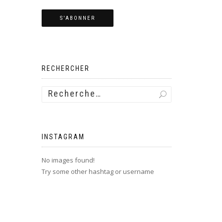
RECHERCHER
INSTAGRAM
No images found!
Try some other hashtag or username