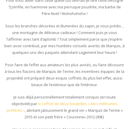
Pour vous aider dans cette quête (ou devrais-je dire cette besogne
?) j’enfile, en harmonie avec ma perruque poudrée, ma barbe de
Père Noël ! Wohohohoho !
Sous les branches décorées et illuminées du sapin, je vous prédis…
une montagne de délicieux cadeaux ! Comment puis-je vous
l’affirmer avec tant d’aplomb ? Tout simplement parce que j’espère
bien avoir contribué, par mes humbles conseils avertis de Marquis, à
quelques-uns des paquets attendant sagement leur heure !
Pour faire de l’effet aux amateurs les plus avisés, ou faire découvrir
à tous les flacons de Marquis de Terme, les inventives équipes de la
propriété ont préparé deux exquis coffrets du plus bel effet, aussi
beaux de l’extérieur que de l’intérieur.
Je suis déjà personnellement totalement conquis (en toute
objectivité) par
le coffret de deux bouteilles « Mes millésimes
préférés »
, abritant jalousement le grand vin « Marquis de Terme »
2015 et son petit frère « Couronne» 2012 (90€).