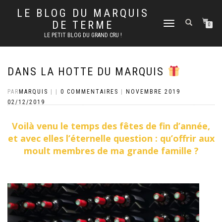
LE BLOG DU MARQUIS
DE TERME
DÉPLIER
0
LA
LE PETIT BLOG DU GRAND CRU !
NAVIGATION
DANS LA HOTTE DU MARQUIS
PAR
MARQUIS
|
|
0 COMMENTAIRES
|
NOVEMBRE 2019
02/12/2019
Voilà venu le temps des fêtes de fin d’année,
et avec elles l’éternelle question : qu’offrir aux
moult membres de ma grande famille ?